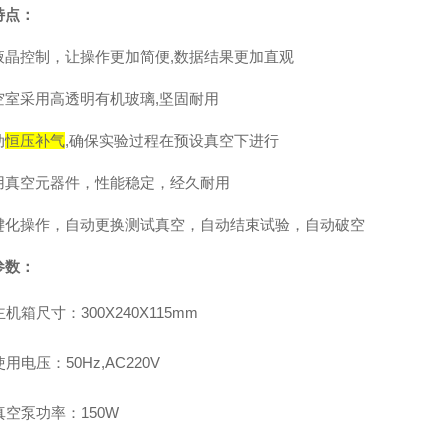
特点：
液晶控制，让操作更加简便,数据结果更加直观
空室采用高透明有机玻璃,坚固耐用
动
恒压补气
,确保实验过程在预设真空下进行
用真空元器件，性能稳定，经久耐用
键化操作，自动更换测试真空，自动结束试验，自动破空
参数：
主机箱尺寸：300X240X115mm
使用电压：50Hz,AC220V
真空泵功率：150W