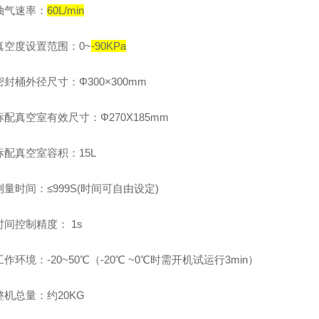
抽气速率：
60L/min
真空度设置范围：0~
-90KPa
密封桶外径
尺寸：Φ300×300mm
标配真空室有效尺寸：Φ27
0X185mm
标配真空室容积：15L
测量时间：≤
999S(时间可自由设定)
时间控制精度：
1s
工作环境：-20~50
℃
（-20
℃
~0
℃
时需开机试运行3min）
整机总量：约20KG