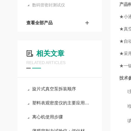
产品
数码管密封测试仪
★小
查看全部产品
★真
★自
相关文章
★采
RELATED ARTICLES
★一
技术
旋片式真空泵拆装顺序
l
塑料表观密度仪的主要应用领域有哪些？
l
离心机使用步骤
l
薄膜穿刺力试验仪：评估材料穿刺强度的关键工具