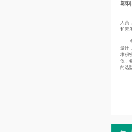
塑料
人员
和素
量计
堆积
仪，
的选