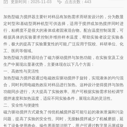
更新时间：2025-11-03
点击次数：443
加热型磁力搅拌器主要针对样品有加热需求而研发设计的，分为数显
定时型和基础型两种机型可供选择，适用于搅拌或加热搅拌同时进
行，粘稠度不是很大的液体或者固液混合物。配合温度控制装置，可
根据具体的实验要求控制并维持样本温度，帮助实验者设定实验条
件，极大的提高了实验重复性的可能,广泛应用于院校、科研单位、化
工、医药等领域。
加热型磁力搅拌器结合了磁力驱动搅拌与加热功能，在实验室及工业
生产中展现出显著优势，主要体现在以下几个方面：
一、高效性与灵活性
加热型磁力搅拌器通过电磁效应驱动搅拌子旋转，实现液体的均匀混
合，同时利用电磁热效应对样品进行加热。这种设计使得搅拌与加热
功能同步进行，大大提高了实验效率。用户可根据实验需求轻松调节
搅拌速度和加热温度，适应不同实验条件，展现出高的灵活性。
二、安全性与便捷性
磁力驱动搅拌方式避免了传统机械搅拌器可能引起的液体泄漏和污染
问题，提高了实验的安全性。同时，无接触搅拌减少了机械磨损，延
长了设备使用寿命。操作界面简洁明了，用户可通过数字显示屏或旋