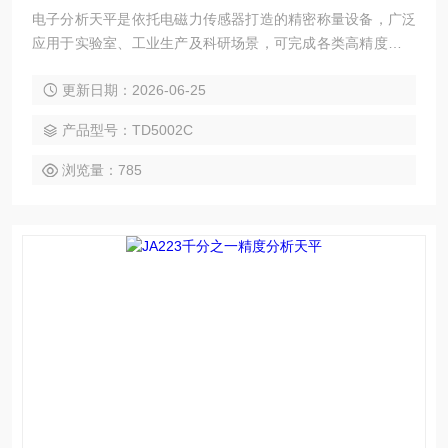
电子分析天平是依托电磁力传感器打造的精密称量设备，广泛
应用于实验室、工业生产及科研场景，可完成各类高精度质量
检测工作。其中TD-C系列多功能电子天平搭载电磁力平衡传感
更新日期：2026-06-25
器，具备称量精准度高、反应速度快、运行故障率低的优势；
配备应变片传感器，采用不锈钢秤盘与ABS材质机身，内置可
产品型号：TD5002C
充电蓄电池，支持交直流两种供电方式，使用便捷性更强。百
分之一精度分析天平
浏览量：785