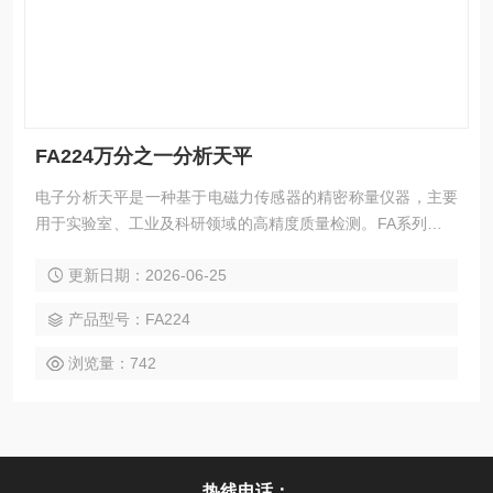
FA224万分之一分析天平
电子分析天平是一种基于电磁力传感器的精密称量仪器，主要
用于实验室、工业及科研领域的高精度质量检测。FA系列多功
能电子天平采用电磁力平衡传感器，测量结果准确性更高、响
更新日期：2026-06-25
应速度更快、故障更少。万分之一分析天平
产品型号：FA224
浏览量：742
热线电话：