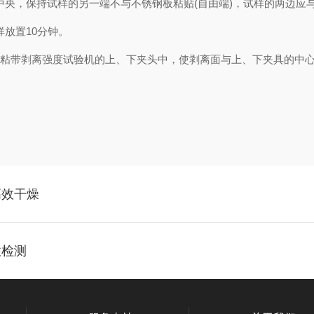
的中央，保持试样的另一端不与不锈钢板粘贴(自由端)，试样的两边应
样放置10分钟。
2 胶粘带剥离强度试验机的上、下夹头中，使剥离面与上、下夹具的中
高效干燥
性检测