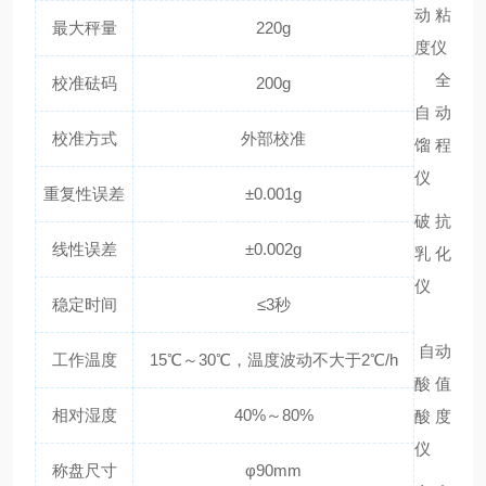
动粘
最大秤量
220g
度仪
全
校准砝码
200g
自动
校准方式
外部校准
馏程
仪
重复性误差
±0.001g
破抗
线性误差
±0.002g
乳化
仪
稳定时间
≤3秒
自动
工作温度
15℃～30℃，温度波动不大于2℃/h
酸值
相对湿度
40%～80%
酸度
仪
称盘尺寸
φ90mm