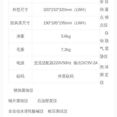
全自
动凝
外型尺寸
320*210*320mm（LWH）
点倾
防风罩尺寸
190*185*195mm（LWH）
点仪
自
净重
5.6kg
动脱
气震
毛重
7.2kg
荡仪
电源
交流适配器220V50Hz 输出DC9V-2A
泡沫
测定
砝码
外置砝码
仪
锈蚀腐蚀仪
铜片腐蚀仪
石油密度仪
全自动水溶性酸碱仪
耐压测试仪