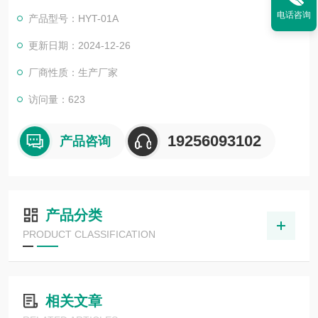
验。适用于药用玻璃瓶、西林瓶、塑料固体瓶、泡罩包装、铝塑
电话咨询
产品型号：HYT-01A
软袋、注射器、移液管、真空包装袋、罐头、奶粉袋、铝箔袋、
滴眼剂瓶、医疗器械包装、液体袋、 果冻杯、扎盖、化妆品瓶
更新日期：2024-12-26
袋、日化等包材负压密封泄漏试验及微生物侵入试验
厂商性质：生产厂家
访问量：623
19256093102
产品咨询
产品分类
PRODUCT CLASSIFICATION
相关文章