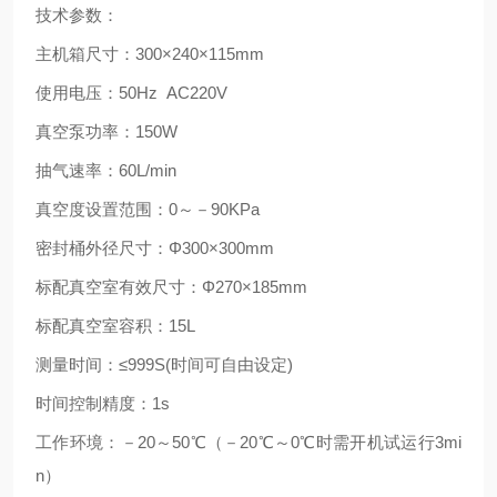
技术参数：
主机箱尺寸：300×240×115mm
使用电压：50Hz AC220V
真空泵功率：150W
抽气速率：60L/min
真空度设置范围：0～－90KPa
密封桶外径尺寸：Φ300×300mm
标配真空室有效尺寸：Φ270×185mm
标配真空室容积：15L
测量时间：≤999S(时间可自由设定)
时间控制精度：1s
工作环境：－20～50℃（－20℃～0℃时需开机试运行3mi
n）