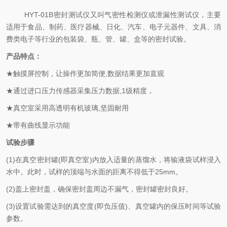
HYT-01B
密封测试仪又叫气密性检测仪或泄漏性测试仪，主要
适用于食品、制药、医疗器械、日化、汽车、电子元器件、文具、消
费类电子等行业的包装袋、瓶、管、罐、盒等的密封试验。
产品特点：
★触摸屏控制，让操作更加简便,数据结果更加直观
★通过进口压力传感器
采集压力数据,1级精度，
★真空室采用高透明有机玻璃,坚固耐用
★带有曲线显示功能
试验步骤
(1)在真空密封罐(即真空室)内放入适量的蒸馏水，将输液袋试样浸入
水中。此时，试样的顶端与水面的距离不得低于25mm。
(2)盖上密封盖，确保密封盖周边不漏气，密封罐密封良好。
(3)设置试验需达到的真空度(即负压值)、真空罐内的保压时间等试验
参数。