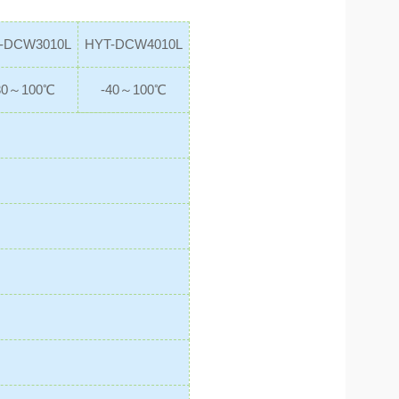
-DCW3010L
HYT-DCW4010L
30～100℃
-40～100℃