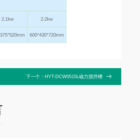
2.1kw
2.2kw
*375*520mm
600*430*720mm
下一个：
HYT-DCW0515L磁力搅拌槽
言