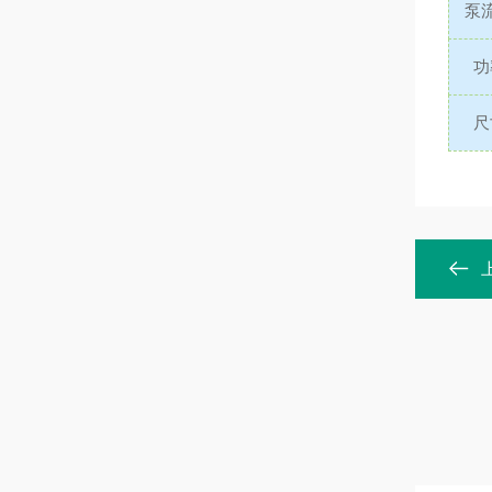
泵
功
尺