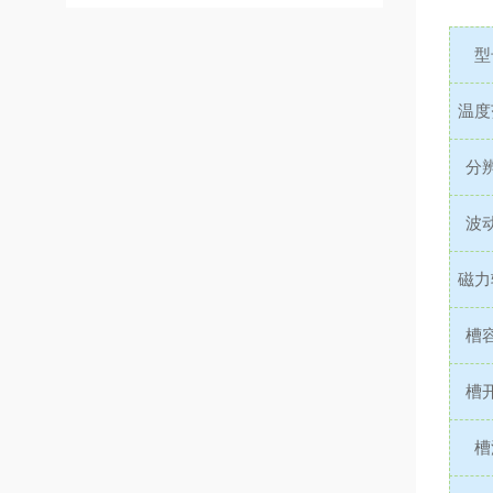
型
温度
分
波
磁力
槽
槽
槽