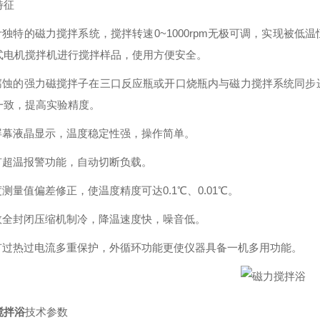
特征
设计独特的磁力搅拌系统，搅拌转速0~1000rpm无极可调，实现被
式电机搅拌机进行搅拌样品，使用方便安全。
耐腐蚀的强力磁搅拌子在三口反应瓶或开口烧瓶内与磁力搅拌系统同
一致，提高实验精度。
大屏幕液晶显示，温度稳定性强，操作简单。
具有超温报警功能，自动切断负载。
度测量值偏差修正，使温度精度可达0.1℃、0.01℃。
高效全封闭压缩机制冷，降温速度快，噪音低。
具有过热过电流多重保护，外循环功能更使仪器具备一机多用功能。
搅拌浴
技术参数