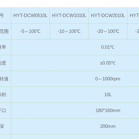
号
HYT-DCW0510L
HYT-DCW1010L
HYT-DCW2010L
HYT
范围
-5～100℃
-10～100℃
-20～100℃
-
辨率
0.01℃
动度
±0.05℃
转速
0～1000rpm
容积
10L
开口
180*160mm
深
200mm