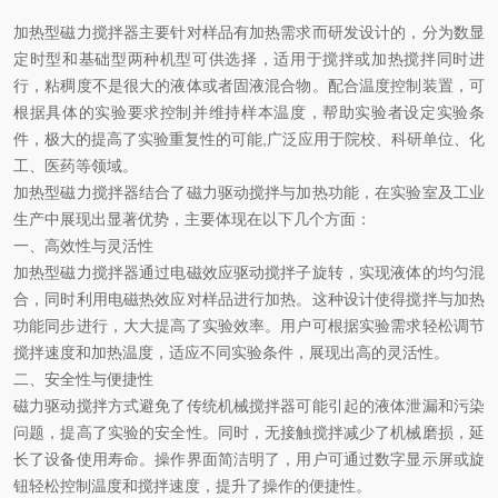
加热型磁力搅拌器主要针对样品有加热需求而研发设计的，分为数显
定时型和基础型两种机型可供选择，适用于搅拌或加热搅拌同时进
行，粘稠度不是很大的液体或者固液混合物。配合温度控制装置，可
根据具体的实验要求控制并维持样本温度，帮助实验者设定实验条
件，极大的提高了实验重复性的可能,广泛应用于院校、科研单位、化
工、医药等领域。
加热型磁力搅拌器结合了磁力驱动搅拌与加热功能，在实验室及工业
生产中展现出显著优势，主要体现在以下几个方面：
一、高效性与灵活性
加热型磁力搅拌器通过电磁效应驱动搅拌子旋转，实现液体的均匀混
合，同时利用电磁热效应对样品进行加热。这种设计使得搅拌与加热
功能同步进行，大大提高了实验效率。用户可根据实验需求轻松调节
搅拌速度和加热温度，适应不同实验条件，展现出高的灵活性。
二、安全性与便捷性
磁力驱动搅拌方式避免了传统机械搅拌器可能引起的液体泄漏和污染
问题，提高了实验的安全性。同时，无接触搅拌减少了机械磨损，延
长了设备使用寿命。操作界面简洁明了，用户可通过数字显示屏或旋
钮轻松控制温度和搅拌速度，提升了操作的便捷性。