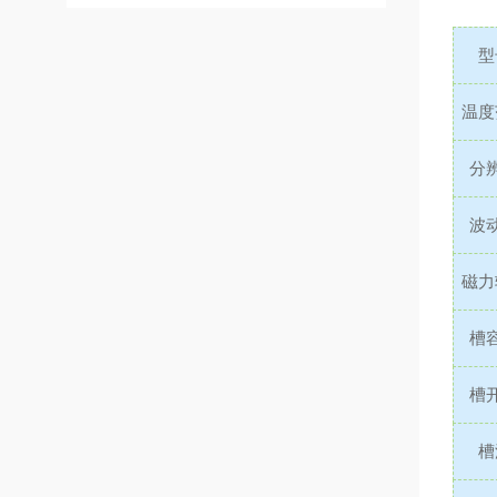
型
温度
分
波
磁力
槽
槽
槽