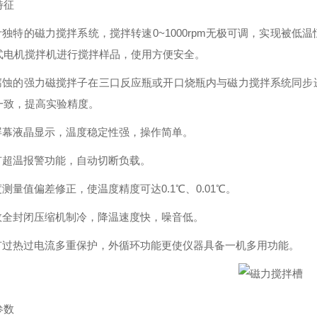
特征
设计独特的磁力搅拌系统，搅拌转速0~1000rpm无极可调，实现被
式电机搅拌机进行搅拌样品，使用方便安全。
耐腐蚀的强力磁搅拌子在三口反应瓶或开口烧瓶内与磁力搅拌系统同
一致，提高实验精度。
大屏幕液晶显示，温度稳定性强，操作简单。
具有超温报警功能，自动切断负载。
度测量值偏差修正，使温度精度可达0.1℃、0.01℃。
高效全封闭压缩机制冷，降温速度快，噪音低。
具有过热过电流多重保护，外循环功能更使仪器具备一机多用功能。
参数