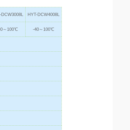
-DCW3008L
HYT-DCW4008L
30～100℃
-40～100℃