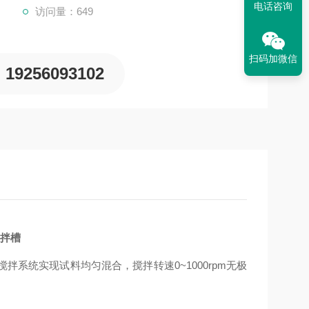
电话咨询
访问量：649
扫码加微信
19256093102
拌槽
系统实现试料均匀混合，搅拌转速0~1000rpm无极