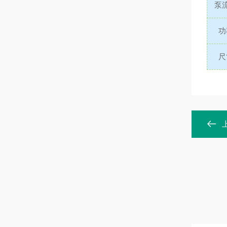
泵
功
尺