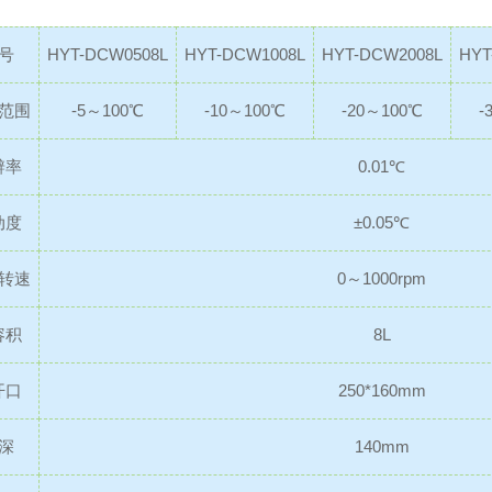
号
HYT-DCW0508L
HYT-DCW1008L
HYT-DCW2008L
HYT
范围
-5～100℃
-10～100℃
-20～100℃
-
辨率
0.01℃
动度
±0.05℃
转速
0～1000rpm
容积
8L
开口
250*160mm
深
140mm