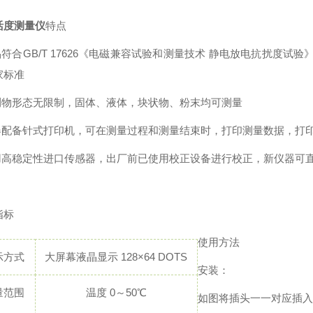
活度测量仪
特点
品符合GB/T 17626《电磁兼容试验和测量技术 静电放电抗扰度试验》、
家标准
被测物形态无限制，固体、液体，块状物、粉末均可测量
仪器配备针式打印机，可在测量过程和测量结束时，打印测量数据，打
使用高稳定性进口传感器，出厂前已使用校正设备进行校正，新仪器可
指标
使用方法
示方式
大屏幕液晶显示 128×64 DOTS
安装：
量范围
温度 0～50℃
如图将插头一一对应插入