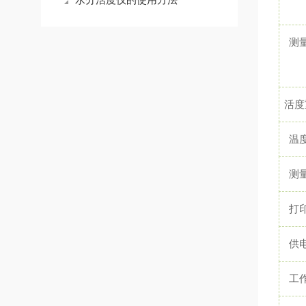
测
活度
温
测
打
供
工