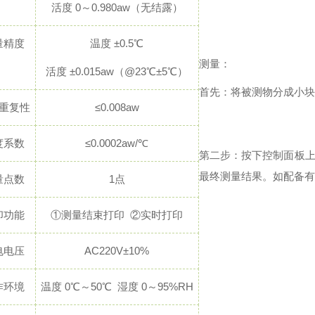
活度 0～0.980aw（无结露）
量精度
温度 ±0.5℃
测量：
活度 ±0.015aw（@23℃±5℃）
首先：将被测物分成小块
重复性
≤0.008aw
度系数
≤0.0002aw/℃
第二步：按下控制面板上
最终测量结果。如配备有
量点数
1点
印功能
①测量结束打印 ②实时打印
电电压
AC220V±10%
作环境
温度 0℃～50℃ 湿度 0～95%RH