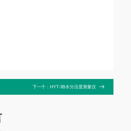
下一个：
HYT-3B水分活度测量仪
言