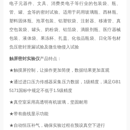
电子元器件、文具、消费类电子等行业的包装袋、瓶、
管、罐、盒等的密封试验。适用于药用玻璃瓶、西林瓶、
塑料固体瓶、泡罩包装、铝塑软袋、注射器、移液管、真
空包装袋、罐头、奶粉袋、铝箔袋、滴眼剂瓶、医疗器械
包装、液体袋、果冻杯、扎盖、化妆品瓶袋、日化等包材
负压密封泄漏试验及微生物侵入试验
触屏密封实验仪
产品特点：
★触摸屏控制，让操作更加简便，数据结果更加直观
★通过进口压力传感器采集压力数据，1级精度，满足GB1
5171国标中规定不低于1.5级精度
★真空室采用高透明有机玻璃，坚固耐用
★带有曲线显示功能
★自动恒压补气，确保实验过程在预设真空下进行