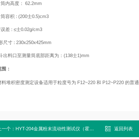
量筒内高度： 62.2mm
筒容积 : (200士0.5)cm3
误差 : ≤士0.02g/cm3
形尺寸
:
230x250x425mm
斗出料口至测量筒底部距离为：
(
138
士1)mm
范围：
料堆积密度测定设备适用于粒度号为 F12~220 和 P12~P220 的普
上一个：
HYT-204金属粉末流动性测试仪（霍尔流速计）
返回列表