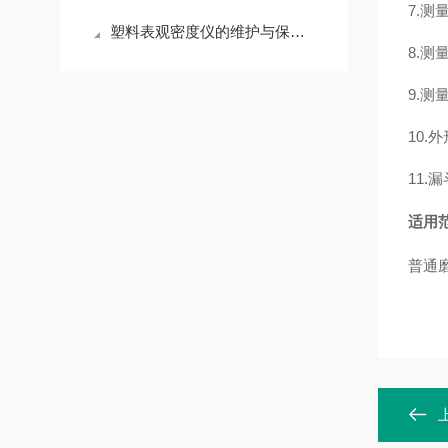
7.测
塑料表观密度仪的维护与保养要点
8.测量
9.测量
10.
外
11.
漏
适用
普通磨