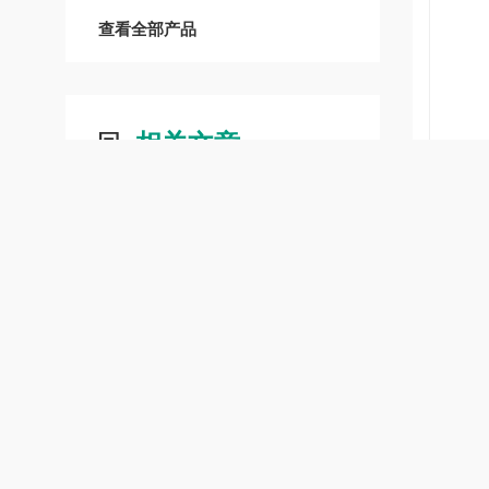
查看全部产品
相关文章
RELATED ARTICLES
陶粒体积测定仪：精准量化陶粒体积的核心检测工具
低温恒温槽在乳制品加工中的应用
薄膜穿刺力试验仪：评估材料穿刺强度的关键工具
鼓风干燥箱烘干茶叶步骤