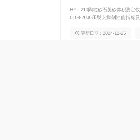
HYT-210陶粒砂石英砂体积测定仪是根
5108-2006压裂支撑剂性能指标
评价测试方法制作，体积密度:单
体积的陶粒质量称为陶粒的体积
更新日期：2024-12-25
平均密度。
共 2 条记录，当前 1 / 1 页 首页 上一页 下一页