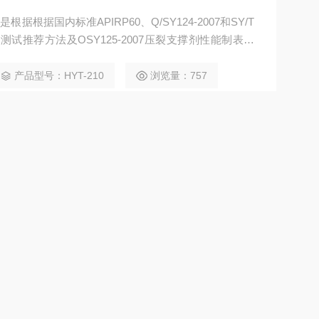
据根据国内标准APIRP60、Q/SY124-2007和SY/T
及测试推荐方法及OSY125-2007压裂支撑剂性能制表及
位堆积体积的支撑剂质量称为支撑剂体积密度;单位堆积
密度，是包含陶粒本身、开口气孔和闭口气孔三部分的
产品型号：HYT-210
浏览量：757
 末页 跳转到第
页