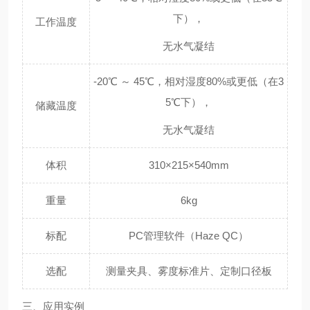
下），
工作温度
无水气凝结
-20℃ ～ 45℃，相对湿度80%或更低（在3
5℃下），
储藏温度
无水气凝结
体积
310×215×540mm
重量
6kg
标配
PC管理软件（Haze QC）
选配
测量夹具、雾度标准片、定制口径板
三、应用实例