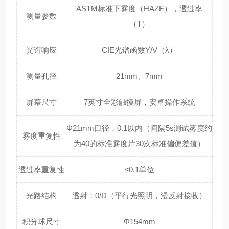
ASTM标准下雾度（HAZE），透过率
测量参数
（T）
光谱响应
CIE光谱函数Y/V（λ）
测量孔径
21mm、7mm
屏幕尺寸
7英寸全彩触摸屏，安卓操作系统
Φ21mm口径，0.1以内（间隔5s测试雾度约
雾度重复性
为40的标准雾度片30次标准偏偏差值）
透过率重复性
≤0.1单位
光路结构
透射：0/D（平行光照明，漫反射接收）
积分球尺寸
Φ154mm