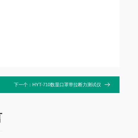
下一个：
HYT-710数显口罩带拉断力测试仪
言