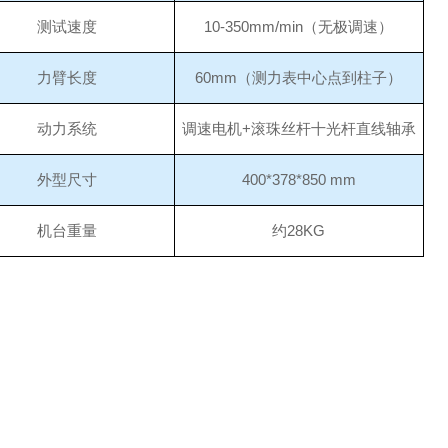
测试速度
10-350mm/min（无极调速）
力臂长度
60mm（测力表中心点到柱子）
动力系统
调速电机
+滚珠丝杆十光杆直线轴承
外型尺寸
400*378*850 mm
机台重量
约
28KG