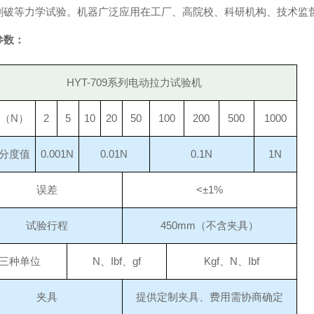
刺破等力学试验。机器广泛应用在工厂、高院校、科研机构、技术监
参数：
HYT-709系列电动拉力试验机
（
N）
2
5
10
20
50
100
200
500
1000
分度值
0.001N
0.01N
0.1N
1N
误差
<±1%
试验行程
450mm（不含夹具）
三种单位
N、Ibf、gf
Kgf、N、Ibf
夹具
提供定制夹具、费用需协商确定