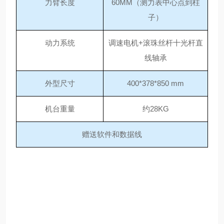
力臂长度
60MM（测力表中心点到柱
子）
动力系统
调速电机
+滚珠丝杆十光杆直
线轴承
外型尺寸
400*378*850 mm
机台重量
约
28KG
赠送软件和数据线