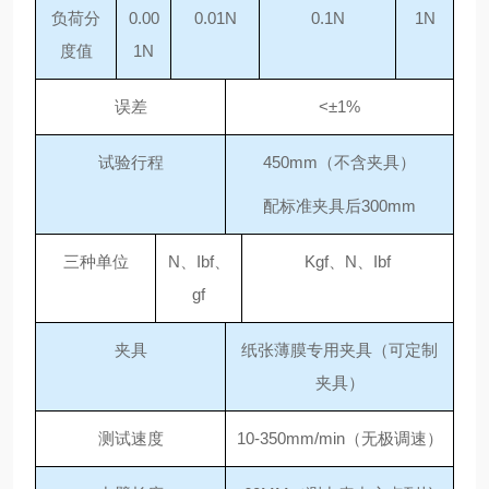
负荷分
0.00
0.01N
0.1N
1N
度值
1N
误差
<±1%
试验行程
450mm（不含夹具）
配标准夹具后
300mm
三种单位
N、Ibf、
Kgf、N、Ibf
gf
夹具
纸张薄膜专用夹具（可定制
夹具）
测试速度
10-350mm/min（无极调速）