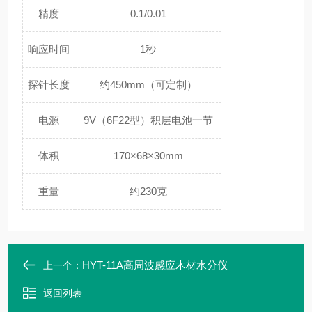
精度
0.1/0.01
响应时间
1秒
探针长度
约450mm（可定制）
电源
9V（6F22型）积层电池一节
体积
170×68×30mm
重量
约230克
HYT-11A高周波感应木材水分仪
上一个：
返回列表