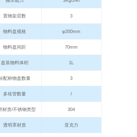
捕水能力
3Kg/24h
置物架层数
3
物料盘规格
φ200mm
物料盘间距
70mm
盘装物料体积
1L
标配称物盘数量
3
多歧管数量
/
胆材质/不锈钢类型
304
透明罩材质
亚克力