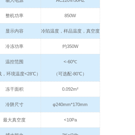
输入电源
AC220V/50HZ
整机功率
850W
显示内容
冷陷温度，样品温度，真空度
冷冻功率
约350W
温控范围
<-60℃
载，环境温度<28℃）
（可选配-80℃）
冻干面积
0.092m²
冷阱尺寸
φ240mm*170mm
最大真空度
<10Pa