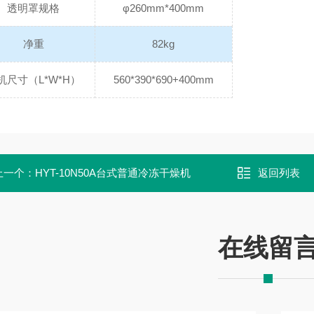
透明罩规格
φ260mm*400mm
净重
82kg
机尺寸（L*W*H）
560*390*690+400mm
上一个：
HYT-10N50A台式普通冷冻干燥机
返回列表
在线留