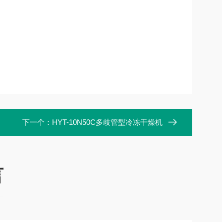
下一个：
HYT-10N50C多歧管型冷冻干燥机
言