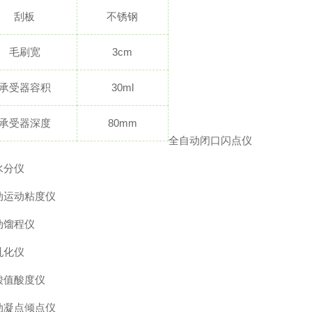
刮板
不锈钢
毛刷宽
3cm
承受器容积
30ml
承受器深度
80mm
全自动闭口闪点仪
水分仪
动运动粘度仪
动馏程仪
乳化仪
酸值酸度仪
动凝点倾点仪