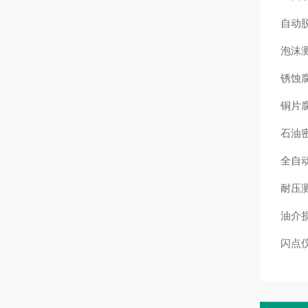
自动
泡沫
锈蚀
铜片
石油
全自
耐压
油介
闪点