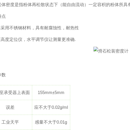
松体密度是指粉体再松散状态下（能自由流动）一定容积的粉体所具
特点
主体采用不锈钢材料，具有耐腐蚀性，耐热性
配置高度定位仪，水平调节仪让测量更准确.
参数
至承受器上表面
155mm±5mm
误差
应不大于0.02g/ml
工业天平
感量不大于0.01g