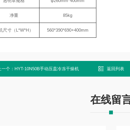
透明罩规格
φ260mm*400mm
净重
85kg
机尺寸（L*W*H）
560*390*690+400mm
上一个：
HYT-10N50B手动压盖冷冻干燥机
返回列表
在线留