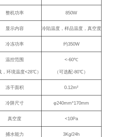
整机功率
850W
显示内容
冷陷温度，样品温度，真空度
冷冻功率
约350W
温控范围
<-60℃
载，环境温度<28℃）
（可选配-80℃）
冻干面积
0.12m²
冷阱尺寸
φ240mm*170mm
真空度
<10Pa
捕水能力
3Kg/24h