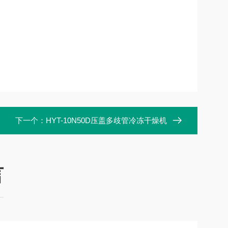
下一个：
HYT-10N50D压盖多歧管冷冻干燥机
言