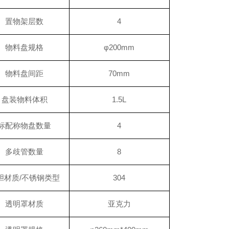
置物架层数
4
物料盘规格
φ200mm
物料盘间距
70mm
盘装物料体积
1.5L
标配称物盘数量
4
多歧管数量
8
胆材质/不锈钢类型
304
透明罩材质
亚克力