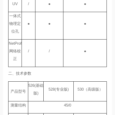
UV
/
●
●
一体式
物理定
●
●
●
位孔
NetProf
网络校
/
/
●
正
二、技术参数
526(基础
528(专业版)
530（高级版）
产品型号
版)
测量结构
45/0