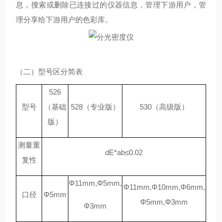
息，搜索或删除已连接过的仪器信息，管理下游用户，管
理分享给下游用户的色彩库。
（二）型
号
区分简表
526
型号
（基础
528（专业版）
530（高级版）
版）
测量重
dE*ab≤0.02
复性
Φ11mm,Φ5mm,
Φ11mm,Φ10mm,Φ6mm,
口径
Φ5mm
Φ5mm,Φ3mm
Φ3mm