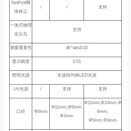
NetProf网
/
/
支持
络校正
一体式物理
支持
定位孔
测量重复性
dE*ab≤0.02
显示精度
0.01
照明光源
全波段均衡LED光源
UV光源
/
支持
支持
Φ11mm,Φ10mm,Φ
Φ11mm,Φ5mm,
口径
Φ5mm
6mm,
Φ3mm
Φ5mm,Φ3mm