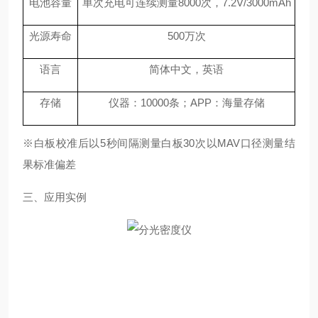
电池容量
单次充电可连续测量8000次，7.2V/3000mAh
光源寿命
500万次
语言
简体中文，英
语
存储
仪器：10000条；APP：海量存储
※白板校准后以5秒间隔测量白板30次以MAV口径测量结
果标准偏差
三、应用实例