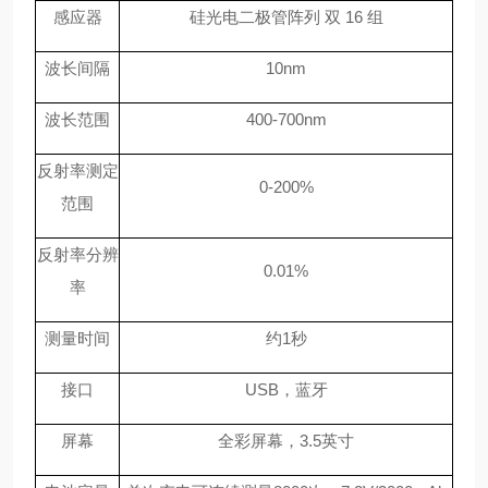
感应器
硅光电二极管阵列 双 16 组
波长间
隔
10nm
波长
范
围
400-700nm
反射率测定
0-200%
范围
反射率分辨
0.01%
率
测量时间
约1秒
接口
USB，蓝牙
屏幕
全彩屏幕，3.5英寸