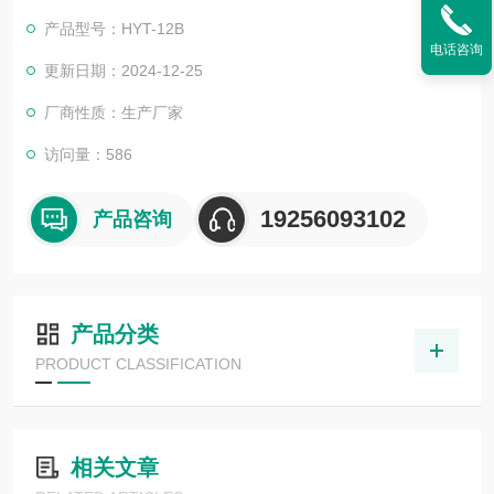
来检测各种纸张、纸板、浆板纸、书写纸、纸筒、纸板、纸箱、
产品型号：HYT-12B
废纸纸包、纸卷等的水份。该仪器测量水分范围宽、精度高、显
电话咨询
示清晰、测量迅速、性能稳定、结果可靠，而且体积小、重量
更新日期：2024-12-25
轻，可随身携带在现场进行快速检测，使用简单方便。
厂商性质：生产厂家
访问量：586
19256093102
产品咨询
产品分类
PRODUCT CLASSIFICATION
相关文章