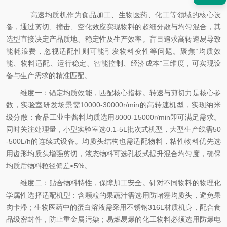
高速均质机作为食品加工、生物医药、化工等领域的核心设
备，通过剪切、撞击、空化效应实现物料的超细分散与均匀混合，其
选型直接决定产品质地、稳定性及生产效率。盲目追求高转速易导致
能耗浪费，忽视适配性则可能引发物料变性等问题。聚焦“均质效
能、物料适配、运行稳定、智能控制、经济成本"三维度，可实现设
备与生产需求的精准匹配。
维度一：锚定均质效能，匹配核心指标。转速与剪切力是核心参
数，实验室研发场景需10000-30000r/min的高转速机型，实现纳米
级分散；食品工业中酱料均质选用8000-15000r/min即可满足需求。
同时关注处理量，小型实验室选0.1-5L批次式机型，大型生产线需50
-500L/h的连续式设备。均质头结构也需适配物料，粘性物料优先选
用齿形均质头增强剪切，液态物料可选孔板式提升混合均匀度，确保
均质后物料粒径偏差≤5%。
维度二：贴合物料特性，保障加工安全。针对不同物料的物理化
学属性选择适配机型：含颗粒的果蔬汁需选用防堵塞均质头，避免果
肉卡滞；生物医药中的蛋白溶液需采用不锈钢316L材质机身，配合食
品级密封件，防止重金属污染；易燃易爆的化工物料必须选用防爆电