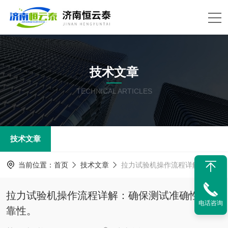
技术文章
TECHNICAL ARTICLES
技术文章
当前位置：
首页
技术文章
拉力试验机操作流程详解：确保测试准确性与可靠性。
拉力试验机操作流程详解：确保测试准确性与可
电话咨询
靠性。