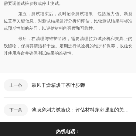
需要调整试验参数或停止测试。
第五，测试结束后，及时记录测试结果，包括拉力值、断裂
位置等关键信息，对测试结果进行分析和评估，比较测试结果与标准
或预期性能的差异，以评估材料的强度和可靠性。
最后，在清理与维护阶段，需要清理拉力试验机和夹具上的
残留物，保持其清洁和干燥。定期进行试验机的维护和保养，以延长
其使用寿命并确保测试结果的准确性。
鼓风干燥箱烘干茶叶步骤
上一条
薄膜穿刺力试验仪：评估材料穿刺强度的关键工具
下一条
热线电话：