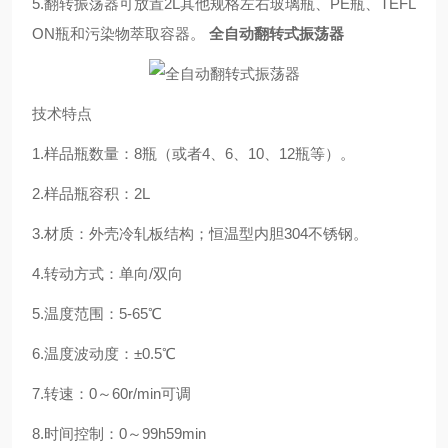
5.翻转振荡器可放置2L其他规格左右玻
璃瓶、PE瓶、TEFL
ON瓶和污染物萃取容器。
全自动翻转式振荡器
技术特点
1.样品瓶数量：8瓶（或者4、6、10、12瓶等）。
2.样品瓶容积：2L
3.材质：外壳冷轧板结构；恒温型内胆304不锈钢。
4.转动方式：单向/双向
5.温度范围：5-65℃
6.温度波动度：±0.5℃
7.转速：0～60r/min可调
8.时间控制：0～99h59min