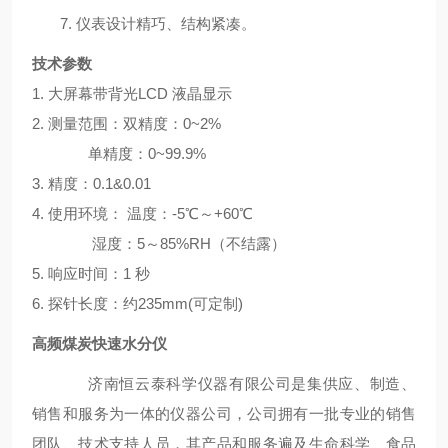
7.
仪表设计精巧、结构紧凑。
技术参数
1.
大屏幕带背光LCD 液晶显示
2.
测量范围：双精度：0~2%
单精度：0~99.9%
3.
精度：0.1&0.01
4.
使用环境： 温度：-5℃～+60℃
湿度：5～85%RH（不结露）
5.
响应时间：1 秒
6.
探针长度：约235mm(可定制)
高频煤炭快速水分仪
济南恒云泰科学仪器有限公司是集供应、
制造、
销售和服务为一体的
仪器
公司
，
公司拥有一批专业的销售
团队、技术支持人员
，
其产品和服务遍及生命科学、食品