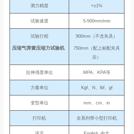
测力精度
<±1%
试验速度
5-500mm/min
试验行程
900mm（不含夹具）
压缩气弹簧压缩力试验机
750mm（配上标配夹具
后）
拉伸强度单位
MPA、KPA等
力量单位
Kgf、N、lbf、gf
变型单位
mm、cm、in
打印机
全系列带小型打印机
语言
English 中文