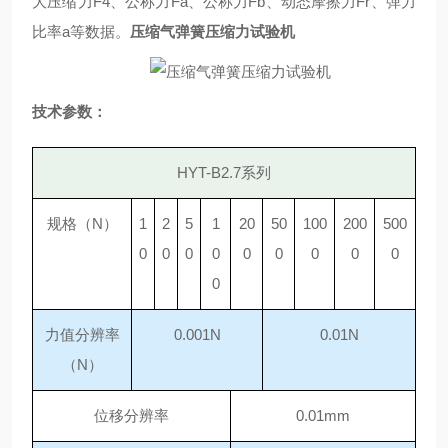
大压缩力F4、公称力Fa、公称力Fb、动态摩擦力Fr、弹力
比率a等数据。
压缩气弹簧压缩力试验机
技术参数：
HYT-B2.7系列
规格（
N）
1
2
5
1
20
50
100
200
500
0
0
0
0
0
0
0
0
0
0
力值分辨率
0.001N
0.01N
（
N）
位移分辨率
0.01mm