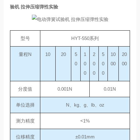
验机 拉伸压缩弹性实验
型号
HYT-550系列
量程
N
10
20
5
1
2
5
10
20
0
0
0
0
00
00
0
0
0
分度值
0.001N
0.01N
单位选择
N、kg、g、Ib、oz
测力精度
<1%
位移精度
±0.01mm