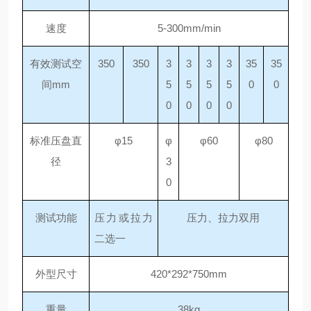
速度
5-300mm/min
有效测试空
350
350
3
3
3
3
35
35
间
mm
5
5
5
5
0
0
0
0
0
0
标准压盘直
φ15
φ
φ60
φ80
径
3
0
测试功能
压力或拉力
压力、拉力双用
二选一
外型尺寸
420*292*750mm
重量
38kg