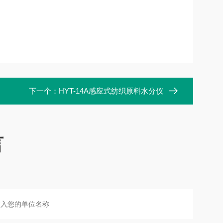
下一个：
HYT-14A感应式纺织原料水分仪
言