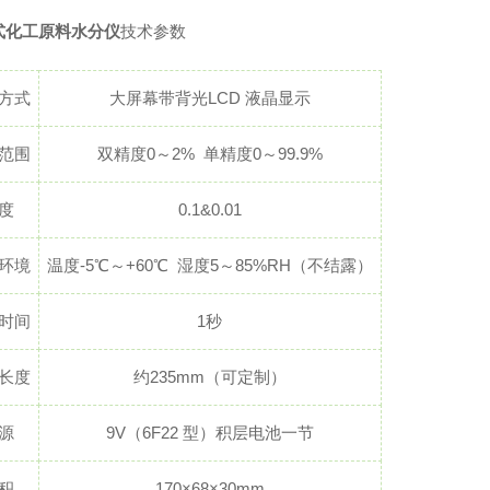
式化工原料水分仪
技术参数
方式
大屏幕带背光LCD 液晶显示
范围
双精度0～2% 单精度0～99.9%
度
0.1&0.01
环境
温度-5℃～+60℃ 湿度5～85%RH（不结露）
时间
1秒
长度
约235mm（可定制）
源
9V（6F22 型）积层电池一节
积
170×68×30mm