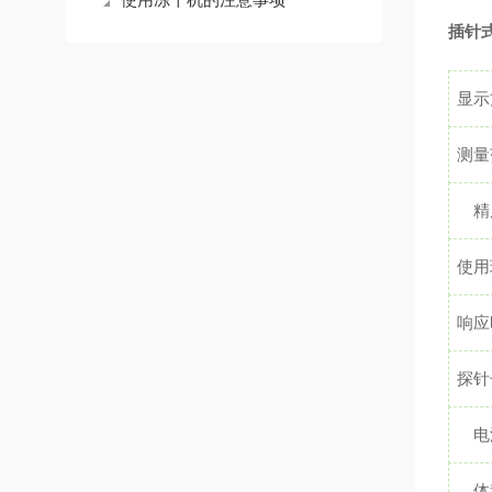
插针
显示
测量
精
使用
响应
探针
电
体