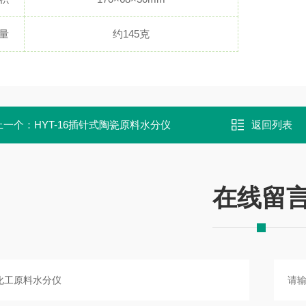
量
约145克
上一个：
HYT-16插针式陶瓷原料水分仪
返回列表
在线留