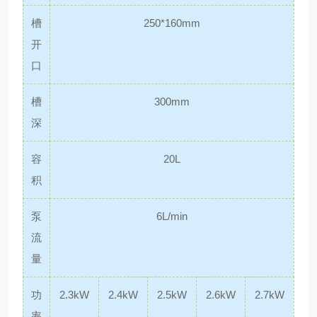
槽
250*160mm
开
口
槽
300mm
深
容
20L
积
泵
6L/min
流
量
功
2.3kW
2.4kW
2.5kW
2.6kW
2.7kW
率