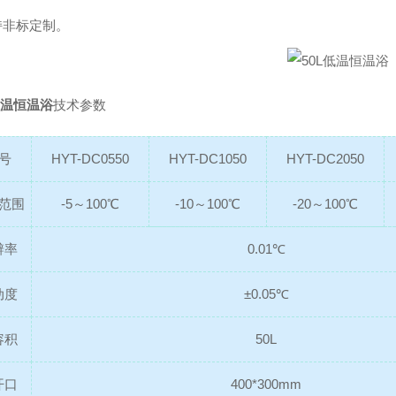
持非标定制。
低温恒温浴
技术参数
号
HYT-DC0550
HYT-DC1050
HYT-DC2050
范围
-5～100℃
-10～100℃
-20～100℃
辨率
0.01℃
动度
±0.05℃
容积
50L
开口
400*300mm