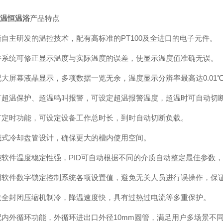
低温恒温浴
产品特点
最新自主研发的温控技术，配有高标准的PT100及全进口的电子元件。
软件系统可修正显示温度与实际温度的误差，使显示温度值准确无误。
标配大屏幕液晶显示，多项数据一览无余，温度显示分辨率最高达0.01
具有超温保护、超温鸣叫报警，可设定超温报警温度，超温时可自动切
具有定时功能，可设定设备工作总时长，到时自动切断负载。
隐藏式冷却盘管设计，确保更大的槽内使用空间。
智能软件温度稳定性强，PID可自动根据不同的介质自动整定最佳参数
使用软件数字锁定控制系统各项设置值，避免无关人员进行误操作，保
高效全封闭压缩机制冷，降温速度快，具有过热过电流等多重保护。
标配内外循环功能，外循环进出口外径10mm圆管，满足用户多场景不