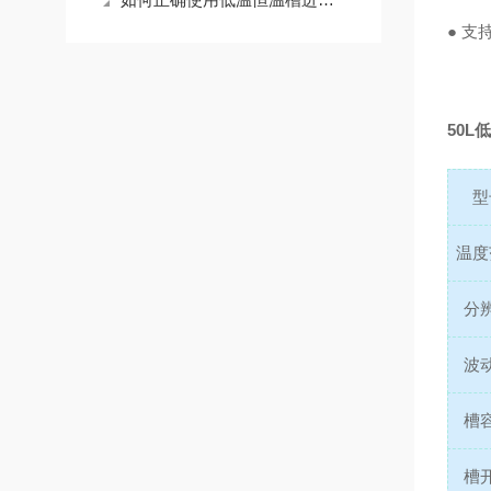
● 支
50L
型
温度
分
波
槽
槽