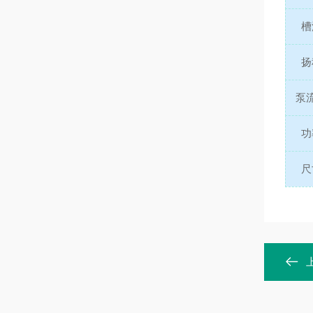
槽
扬
泵
功
尺