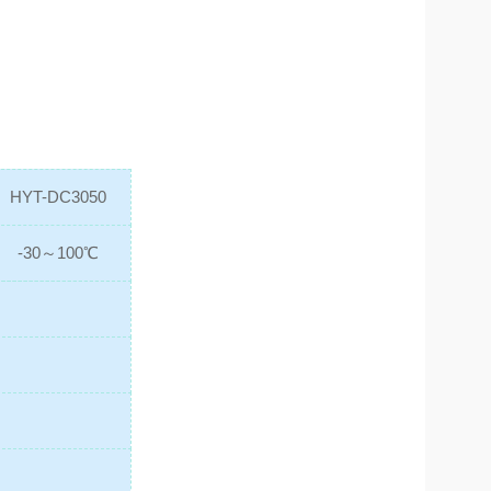
HYT-DC3050
-30～100℃