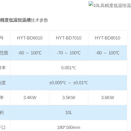
高精度低温恒温槽
技术参数
号
HYT-BD6010
HYT-BD7010
HYT-BD8010
范围
-60 ～ 100℃
-70 ～ 100℃
-80 ～ 100℃
辨率
0.001℃
动度
±0.005℃ ～ ±0.01℃
率
3.4KW
3.5KW
3.6KW
积
10L
开口
180*160mm