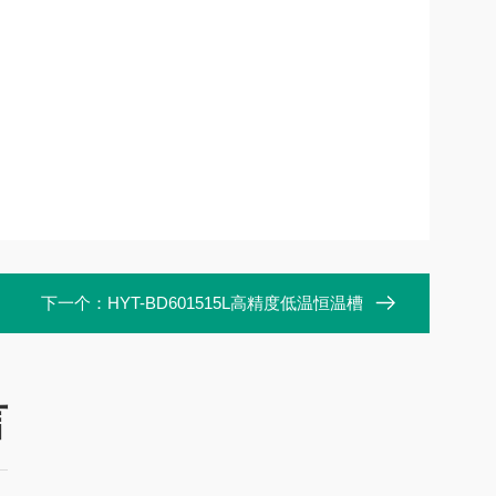
下一个：
HYT-BD601515L高精度低温恒温槽
言