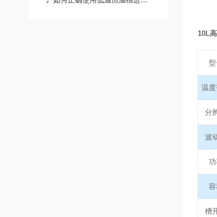
10L
型
温度
分
波
功
容
槽