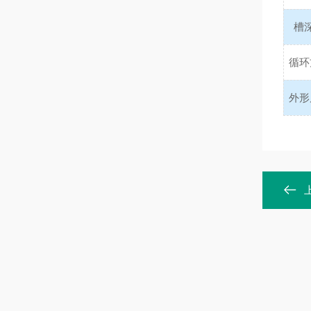
槽
循环
外形