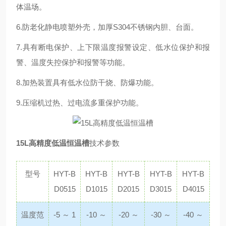
体温场。
6.防老化静电喷塑外壳，加厚S304不锈钢内胆、台面。
7.具有断电保护、上下限温度报警设定、低水位保护和报
警、温度失控保护和报警等功能。
8.加热装置具有低水位防干烧、防爆功能。
9.压缩机过热、过电流多重保护功能。
15L高精度低温恒温槽
技术参数
型号
HYT-B
HYT-B
HYT-B
HYT-B
HYT-B
D0515
D1015
D2015
D3015
D4015
温度范
-5 ～ 1
-10 ～
-20 ～
-30 ～
-40 ～