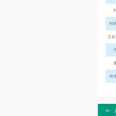
时
正反
外