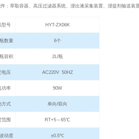
选配件：萃取容器、高压过滤器系统、浸出液采集装置、浸提剂输送装
品型号
HYT-ZX06K
瓶数量
6个
瓶容积
2L/瓶
定电压
AC220V 50HZ
机功率
90W
动方式
单向/双向
度范围
RT+5～65℃
波动度
±0.5℃