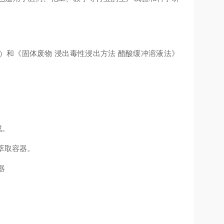
007）和《固体废物 浸出毒性浸出方法 醋酸缓冲溶液法》
成。
物萃取容器。