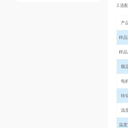
2.
产
样品
样品
额
电
转
温
温度