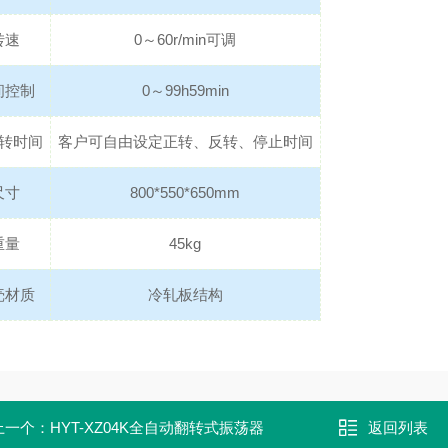
转速
0～60r/min可调
间控制
0～99h59min
转时间
客户可自由设定正转、反转、停止时间
尺寸
800*550*650mm
重量
45kg
壳材质
冷轧板结构
上一个：
HYT-XZ04K全自动翻转式振荡器
返回列表