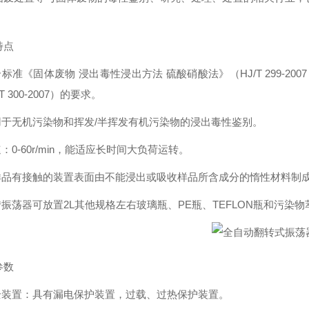
特点
合标准《固体废物 浸出毒性浸出方法 硫酸硝酸法》（HJ/T 299-2
T 300-2007）的要求。
适用于无机污染物和挥发/半挥发有机污染物的浸出毒性鉴别。
速：0-60r/min，能适应长时间大负荷运转。
与样品有接触的装置表面由不能浸出或吸收样品所含成分的惰性材料制
转振荡器可放置2L其他规格左右玻璃瓶、PE瓶、TEFLON瓶和污染
参数
安全装置：具有漏电保护装置，过载、过热保护装置。