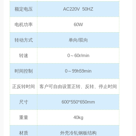
额定电压
AC220V 50HZ
电机功率
60W
转动方式
单向/双向
转速
0～60r/min
时间控制
0～99h59min
正反转时间
客户可自由设置正转、反转、停止时间
尺寸
600*550*650mm
重量
40kg
材质
外壳冷轧钢板结构