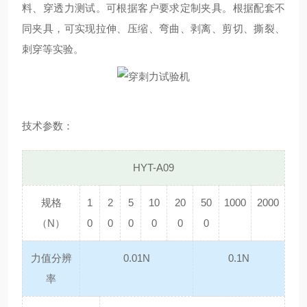
料、穿透力测试。可根据客户要求定制夹具。根据配套不
同夹具，可实现拉伸、压缩、弯曲、剥离、剪切、撕裂、
刺穿等实验。
技术参数：
HYT-A09
规格
1
2
5
10
20
50
1000
2000
（N）
0
0
0
0
0
0
力值分辨
0.01N
0.1N
率