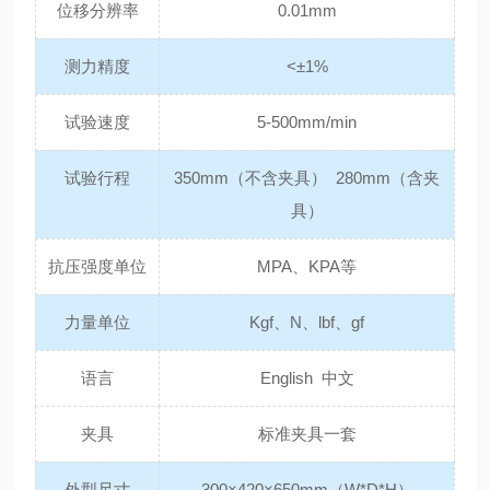
位移分辨率
0.01mm
测力精度
<±1%
试验速度
5-500mm/min
试验行程
350mm（不含夹具） 280mm（含夹
具）
抗压强度单位
MPA、KPA等
力量单位
Kgf、N、lbf、gf
语言
English 中文
夹具
标准夹具一套
外型尺寸
300×420×650mm（W*D*H）