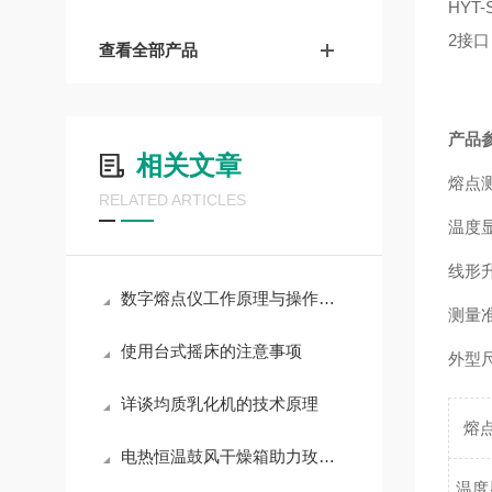
HY
2接
查看全部产品
产品
相关文章
熔点测
RELATED ARTICLES
温度显
线形升温
数字熔点仪工作原理与操作要点
测量准
使用台式摇床的注意事项
外型尺
详谈均质乳化机的技术原理
熔
电热恒温鼓风干燥箱助力玫瑰花高效干燥
温度