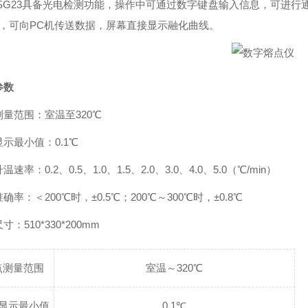
T-SG23具备光电检测功能，操作中可通过数字键盘输入信息，可进行
口，可向PC机传送数据，屏幕直接显示融化曲线。
参数
量范围：室温至320℃
示最小值：0.1℃
速率：0.2、0.5、1.0、1.5、2.0、3.0、4.0、5.0（℃/min）
确率：＜200℃时，±0.5℃；200℃～300℃时，±0.8℃
寸：510*330*200mm
点测量范围
室温～320℃
显示最小值
0.1℃