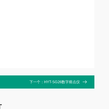
下一个：
HYT-SG26数字熔点仪
言