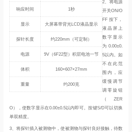
2、将电源
响应时间
1秒
开关ON/O
FF 按下，
显示
大屏幕带背光LCD液晶显示
液晶屏上
数字显示
探针长度
约220mm（可定制）
为0.00±0.
电源
9V（6F22型）积层电池一节
5以内。如
不在此范
体积
160×607×27mm
围内，应
缓慢调节
重量
约200克
调零旋钮
（ZER
O），使数字显示在0.00±0.5以内即可。按键S/D可以切换
单双精度。
3、将探针插入被测物中，使被测物与探针良好接触，待数