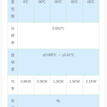
度
0℃
00℃
00℃
00℃
00℃
范
围
分
0.001℃
辨
率
波
±0.005℃ ～ ±0.01℃
动
度
功
0.8KW
0.9KW
1.0KW
1.5KW
2.1KW
率
容
6L