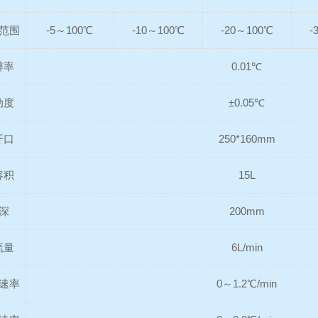
范围
-5～100℃
-10～100℃
-20～100℃
-
辨率
0.01℃
动度
±0.05℃
开口
250*160mm
容积
15L
深
200mm
流量
6L/min
速率
0～1.2℃/min