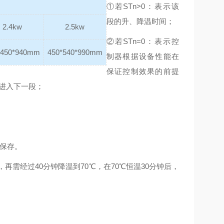
①若STn>0：表示该
段的升、降温时间；
2.4kw
2.5kw
②若STn=0：表示控
*450*940mm
450*540*990mm
制器根据设备性能在
保证控制效果的前提
时进入下一段；
动保存。
，再需经过40分钟降温到70℃，在70℃恒温30分钟后，