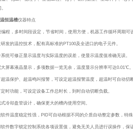
门。
低温恒温槽
仪器特点
0段编程，多时间段设定，节省时间，使用方便，机器工作循环周期可设0
自主研发的温控技术，配有高标准的PT100及全进口的电子元件。
软件系统可修正显示温度与实际温度的误差，使显示温度值准确无误。
标配大屏幕液晶显示，多项数据一览无余，温度显示分辨率可达0.01℃
具有超温保护、超温鸣叫报警，可设定超温报警温度，超温时可自动切
具有定时功能，可设定设备工作总时长，到时自动切断负载。
隐藏式冷却盘管设计，确保更大的槽内使用空间。
智能软件温度稳定性强，PID可自动根据不同的介质自动整定参数，特
使用软件数字锁定控制系统各项设置值，避免无关人员进行误操作，保