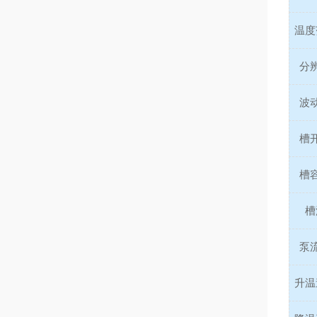
温度
分
波
槽
槽
槽
泵
升温