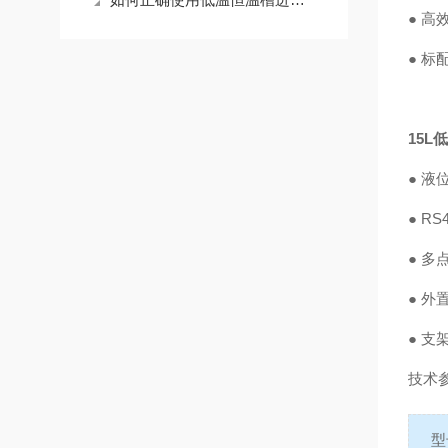
● 
● 
15L
● 
● R
● 
● 外
● 
技术
型