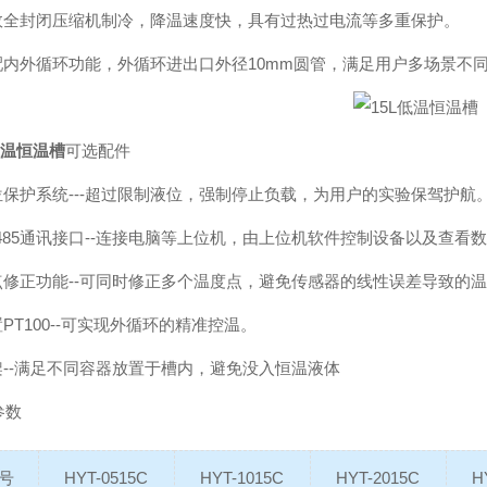
高效全封闭压缩机制冷，降温速度快，具有过热过电流等多重保护。
标配内外循环功能，外循环进出口外径10mm圆管，满足用户多场景不
低温恒温槽
可选配件
液位保护系统---超过限制液位，强制停止负载，为用户的实验保驾护航
S485通讯接口--连接电脑等上位机，由上位机软件控制设备以及查看
多点修正功能--可同时修正多个温度点，避免传感器的线性误差导致的
置PT100--可实现外循环的精准控温。
支架--满足不同容器放置于槽内，避免没入恒温液体
参数
号
HYT-0515C
HYT-1015C
HYT-2015C
H