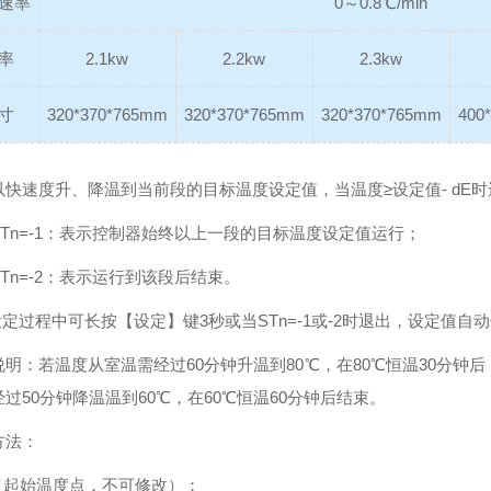
速率
0～0.8℃/min
率
2.1kw
2.2kw
2.3kw
寸
320*370*765mm
320*370*765mm
320*370*765mm
400
以快速度升、降温到当前段的目标温度设定值，当温度≥设定值- dE
STn=-1：表示控制器始终以上一段的目标温度设定值运行；
Tn=-2：表示运行到该段后结束。
设定过程中可长按【设定】键3秒或当STn=-1或-2时退出，设定值自
明：若温度从室温需经过60分钟升温到80℃，在80℃恒温30分钟后
过50分钟降温温到60℃，在60℃恒温60分钟后结束。
方法：
0（起始温度点，不可修改）；