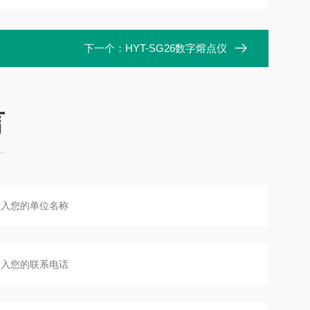
下一个：
HYT-SG26数字熔点仪
言