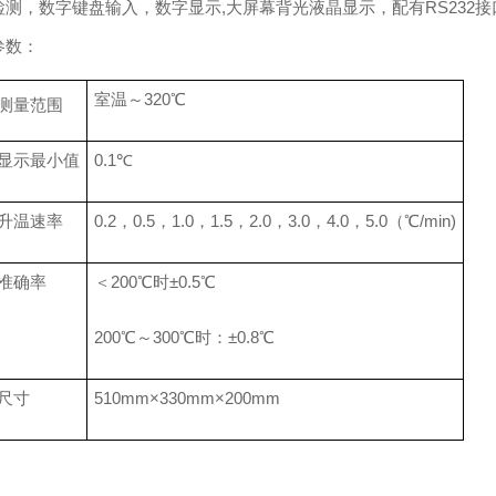
检测，数
字键盘输入，数字显示,大屏幕背光液晶显示，配有RS232
参数：
室温
～
320℃
测量范围
显示最小值
0.1℃
升温速率
0.2，0.5，1.0，1.5，2.0，3.0，4.0，5.0（℃/min)
准确率
＜200℃时±0.5℃
200℃～300℃时：±0.8℃
尺寸
510mm×330mm×200mm