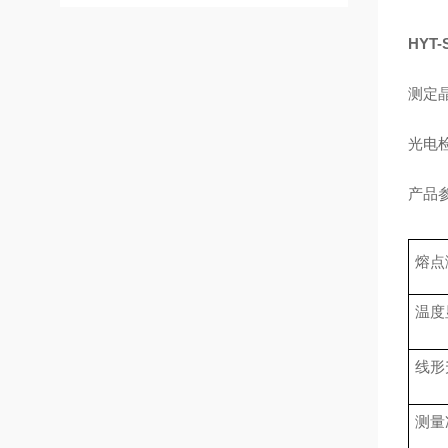
HYT
测定
光电
产品
熔点
温度
线形
测量