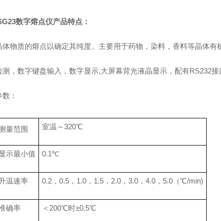
-SG23数字熔点仪
产品特点
：
晶体物质的熔点以确定其纯度。主要用于药物，染料，香料等晶体有
检测，数
字键盘输入，数字显示,大屏幕背光液晶显示，配有RS232
参数：
室温
～
320℃
测量范围
显示最小值
0.1℃
升温速率
0.2，0.5，1.0，1.5，2.0，3.0，4.0，5.0（℃/min)
准确率
＜200℃时±0.5℃