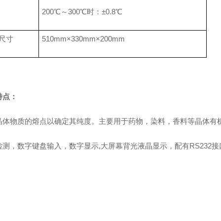
200℃～300℃时：±0.8℃
尺寸
510mm×330mm×200mm
特点
：
晶体物质的熔点以确定其纯度。主要用于药物，染料，香料等晶体有
检测，数
字键盘输入，数字显示,大屏幕背光液晶显示，配有RS232