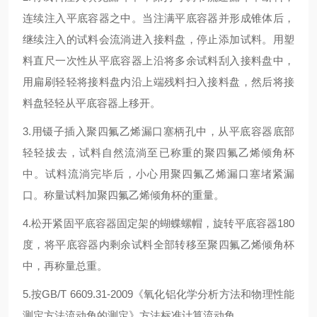
连续注入平底容器之中。当注满平底容器并形成锥体后，
继续注入的试料会流淌进入接料盘，停止添加试料。用塑
料直尺一次性从平底容器上沿将多余试料刮入接料盘中，
用扁刷轻轻将接料盘内沿上端残料扫入接料盘，然后将接
料盘轻轻从平底容器上移开。
3.用镊子插入聚四氟乙烯漏口塞柄孔中，从平底容器底部
轻轻拔去，试料自然流淌至已称重的聚四氟乙烯倾角杯
中。试料流淌完毕后，小心用聚四氟乙烯漏口塞堵紧漏
口。称量试料加聚四氟乙烯倾角杯的重量。
4.松开紧固平底容器固定架的蝴蝶螺帽，旋转平底容器180
度，将平底容器内剩余试料全部转移至聚四氟乙烯倾角杯
中，再称量总重。
5.按GB/T 6609.31-2009《氧化铝化学分析方法和物理性能
测定方法流动角的测定》方法标准计算流动角。