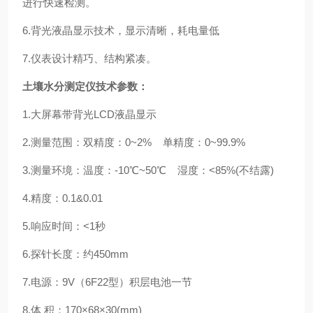
进行快速检测。
6.
背光液晶显示技术，显示清晰，耗电量低
7.
仪表设计精巧、结构紧凑。
土
壤水分测定仪
技术参数：
1.大屏幕带背光LCD液晶显示
2.测量范围：双精度：0~2% 单精度：0~99.9%
3.测量环境：温度：-10℃~50℃ 湿度：<85%(不结露)
4.精度：0.1&0.01
5.响应时间：<1秒
6.探针长度：约450mm
7.电源：9V（6F22型）积层电池一节
8.体 积：170×68×30(mm)