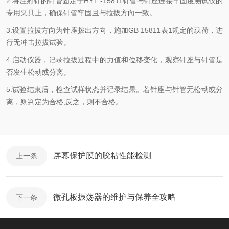
2.将注射针的针管固定于HYT -15811针管与针座连接牢固度测试仪的
专用夹具上，确保针管牢固且与拉拔方向一致。
3.设置拉拔方向为针座拨出方向，施加GB 15811表1规定的载荷，进
行无冲击拉拔试验。
4.启动仪器，记录拉拔过程中的力值和位移变化，观察针座与针管是
否发生松动或分离。
5.试验结束后，检查试样状态并记录结果。若针座与针管无松动或分
离，则判定为合格;反之，则不合格。
屏幕保护膜的胶粘性能检测
上一条
微孔板振荡器的维护与保养全攻略
下一条