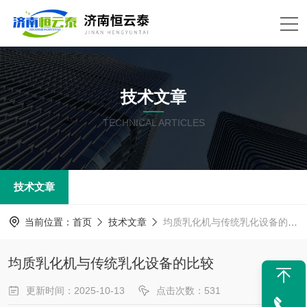
技术文章
TECHNICAL ARTICLES
技术文章
当前位置：
首页
技术文章
均质乳化机与传统乳化设备的比较
均质乳化机与传统乳化设备的比较
更新时间：2025-10-13
点击次数：531