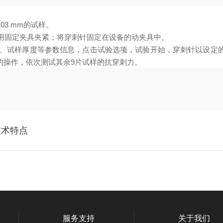
03 mm的试样。
，并用固定夹具夹紧；将穿刺针固定在设备的动夹具中。
验速度、试样厚度等参数信息，点击试验选项，试验开始，穿刺针以设定
的操作，依次测试其余9片试样的抗穿刺力。
技术特点
服务支持
关于我们