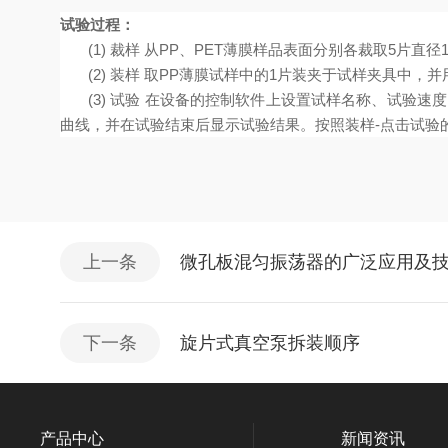
试验过程：
(1) 裁样 从PP、PET薄膜样品表面分别各裁取5片直径1
(2) 装样 取PP薄膜试样中的1片装夹于试样夹具中
(3) 试验 在设备的控制软件上设置试样名称、试
曲线，并在试验结束后显示试验结果。按照装样-点击试验
上一条
微孔板混匀振荡器的广泛应用及
下一条
旋片式真空泵拆装顺序
产品中心
新闻资讯