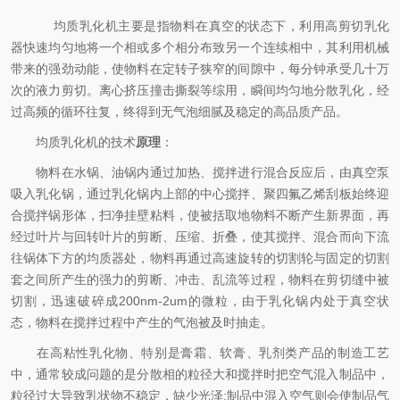
均质乳化机主要是指物料在真空的状态下，利用高剪切乳化
器快速均匀地将一个相或多个相分布致另一个连续相中，其利用机械
带来的强劲动能，使物料在定转子狭窄的间隙中，每分钟承受几十万
次的液力剪切。离心挤压撞击撕裂等综用，瞬间均匀地分散乳化，经
过高频的循环往复，终得到无气泡细腻及稳定的高品质产品。
均质乳化机的技术
原理
：
物料在水锅、油锅内通过加热、搅拌进行混合反应后，由真空泵
吸入乳化锅，通过乳化锅内上部的中心搅拌、聚四氟乙烯刮板始终迎
合搅拌锅形体，扫净挂壁粘料，使被括取地物料不断产生新界面，再
经过叶片与回转叶片的剪断、压缩、折叠，使其搅拌、混合而向下流
往锅体下方的均质器处，物料再通过高速旋转的切割轮与固定的切割
套之间所产生的强力的剪断、冲击、乱流等过程，物料在剪切缝中被
切割，迅速破碎成200nm-2um的微粒，由于乳化锅内处于真空状
态，物料在搅拌过程中产生的气泡被及时抽走。
在高粘性乳化物、特别是膏霜、软膏、乳剂类产品的制造工艺
中，通常较成问题的是分散相的粒径大和搅拌时把空气混入制品中，
粒径过大导致乳状物不稳定，缺少光泽;制品中混入空气则会使制品气